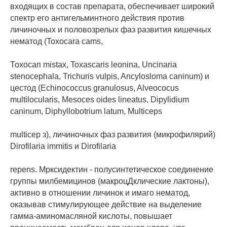
входящих в состав препарата, обеспечивает широкий
спектр его антигельминтного действия против
личиночных и половозрелых фаз развития кишечных
нематод (Toxocara cams,
Тохосап mistax, Toxascaris leonina, Uncinaria
stenocephala, Trichuris vulpis, Ancylosloma caninum) и
цестод (Echinococcus granulosus, Alveococus
multilocularis, Mesoces oides lineatus, Dipylidium
caninum, Diphyllobotrium latum, Multiceps
multicep з), личиночных фаз развития (микрофилярий)
Dirofilaria immitis и Dirofilaria
repens. Мрксидектин - полусинтетическое соединение
группы милбемицинов (макроцДклические лактоны),
активно в отношении личинок и имаго нематод,
оказывав стимулирующее действие на выделение
гамма-аминомасляной кислоты, повышает