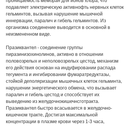
проницаемость мембран для ионов хлора, что
подавляет электрическую активнофть нервных клеток
гельминтов, вызывая нарушение мышечной
иннервации, паралич и гибель гельминтов. Из
организма соединение выводится в основной в
неизмененном виде.
Празиквантел - соединение группы
пиразинизохинолинов, активно в отношении
половозрелых и неполовозрелых цестод, механизм
его действия основан на индуфировании распада
тегумента и ингибировании фумаратредуктазы,
стойкой деполяризации мышечных клеток гельминта,
нарушении энергетического обмена, что вызывает
паралич и гибель цестод и способствует их
выведению из желудочнокишечнсготракта.
Празиквантел быстро всасывается в желудочно-
кишечном тракте, Достигая максимальной
концентрации в плазме крови через 1-3 часа,