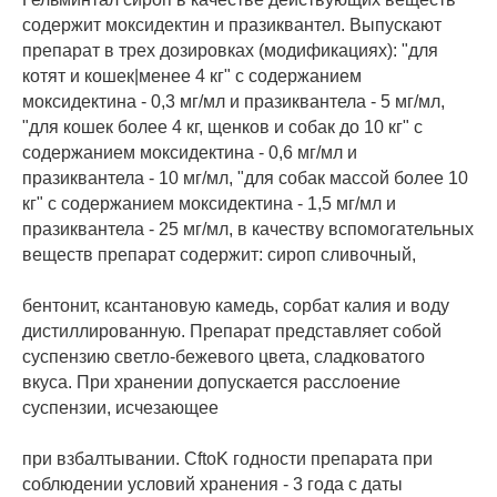
содержит моксидектин и празиквантел. Выпускают
препарат в трех дозировках (модификациях): "для
котят и кошек|менее 4 кг" с содержанием
моксидектина - 0,3 мг/мл и празиквантела - 5 мг/мл,
"для кошек более 4 кг, щенков и собак до 10 кг" с
содержанием моксидектина - 0,6 мг/мл и
празиквантела - 10 мг/мл, "для собак массой более 10
кг" с содержанием моксидектина - 1,5 мг/мл и
празиквантела - 25 мг/мл, в качеству вспомогательных
веществ препарат содержит: сироп сливочный,
бентонит, ксантановую камедь, сорбат калия и воду
дистиллированную. Препарат представляет собой
суспензию светло-бежевого цвета, сладковатого
вкуса. При хранении допускается расслоение
суспензии, исчезающее
при взбалтывании. CftoK годности препарата при
соблюдении условий хранения - 3 года с даты