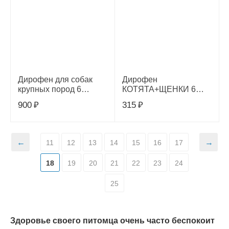
Дирофен для собак
Дирофен
крупных пород 6
КОТЯТА+ЩЕНКИ 6
таблеток
табл. Апи-
900
₽
315
₽
Сан,У0000002646
11
12
13
14
15
16
17
18
19
20
21
22
23
24
25
Здоровье своего питомца очень часто беспокоит