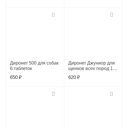
Диронет 500 для собак
Диронет Джуниор для
6 таблеток
щенков всех пород 15
мл. АВЗ
650
₽
620
₽