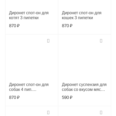
Диронет спот-он для
Диронет спот-он для
котят 3 пипетки
кошек 3 пипетки
870
₽
870
₽
Диронет спот-он для
Диронет суспензия для
собак 4 пип.
собак со вкусом мяса
АВЗ,АВ1023
15мл АВЗ
870
₽
590
₽