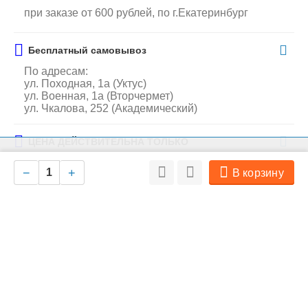
при заказе от 600 рублей, по г.Екатеринбург
Бесплатный самовывоз
По адресам:
ул. Походная, 1а (Уктус)
ул. Военная, 1а (Вторчермет)
ул. Чкалова, 252 (Академический)
ЦЕНА ДЕЙСТВИТЕЛЬНА ТОЛЬКО
На нашем сайте мы используем cookie для сбора информации
при заказе в интернет-магазине
Ок
технического характера. Совершая любые действия на сайте, вы
−
+
В корзину
соглашаетесь с политикой обработки персональных данных
Производитель
DUVO+
Особенности
Производитель:
DUVO+