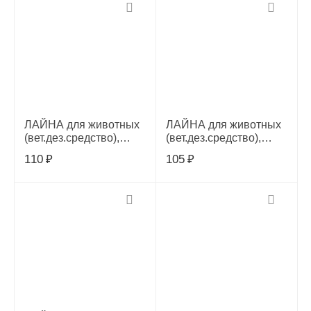
ЛАЙНА для животных
ЛАЙНА для животных
(вет.дез.средство),
(вет.дез.средство),
ПАКЕТ, 0,03л с
ПАКЕТ, 0,03л,30152
110
₽
105
₽
запахом пихты