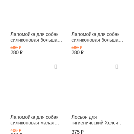
Лапомойка для собак
Лапомойка для собак
силиконовая большая
силиконовая большая
(Желтая) 21032, 21032
(Красная) 21033, 21033
400
₽
400
₽
280
₽
280
₽
Лапомойка для собак
Лосьон для
силиконовая малая
гигиенический Хелси
(Красная) 21031, 21031
скин Эковет 100 мл
400
₽
375
₽