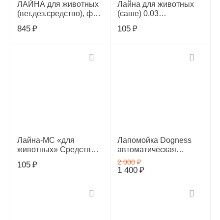
ЛАЙНА для животных
Лайна для животных
(вет.дез.средство), фл.,
(саше) 0,03
0,3л,30053
мимоза,0688
845
₽
105
₽
Лайна-МС «для
Лапомойка Dogness
животных» Средство
автоматическая
жидкое для стирки
(Голубая)
2 000
₽
105
₽
(саше) 0,03 л
1 400
₽