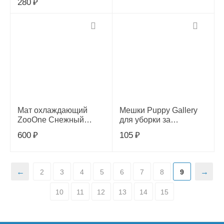
280
₽
Мат охлаждающий
Мешки Puppy Gallery
ZooOne Снежный
для уборки за
30*40 см
собаками синие, 33*23
600
₽
105
₽
см 1шт
2
3
4
5
6
7
8
9
10
11
12
13
14
15