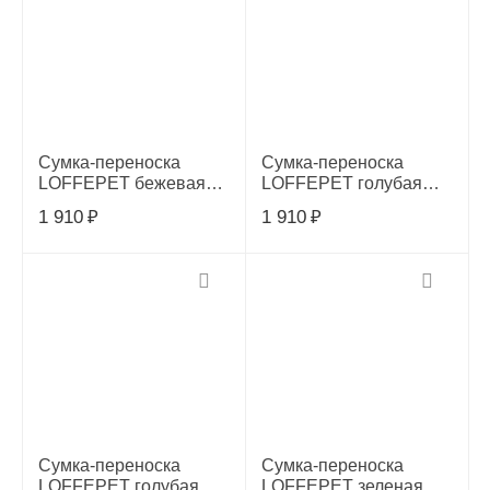
Сумка-переноска
Сумка-переноска
LOFFEPET бежевая
LOFFEPET голубая
50*23*30см, 00067456
Весна 50*23*30см,
1 910
₽
1 910
₽
00067457
Сумка-переноска
Сумка-переноска
LOFFEPET голубая
LOFFEPET зеленая