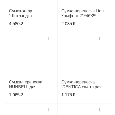
Сумка-кофр
Сумка-переноска Lion
"Шотландка",
Комфорт 21*46*25 см,
36х21х21см, 320206
LM-5601
4 580
₽
2 035
₽
Сумка-переноска
Сумка-переноска
NUNBELL для
IDENTICA св/отр разм.
животных 48х24х26см
S 39*25*26 PerseiLine
1 965
₽
1 175
₽
микс, 109200589
СП-31 Розовый