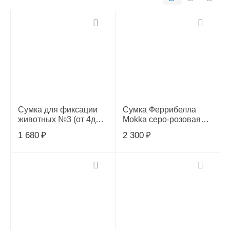
Сумка для фиксации
Сумка Феррибелла
животных №3 (от 4до
Mokka серо-розовая
6кг)
43*18*25см /Т1112-PG/
1 680
₽
2 300
₽