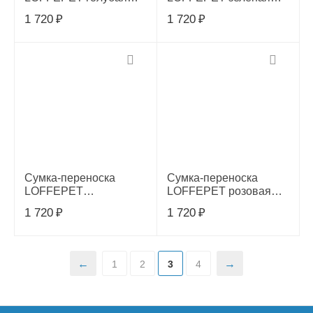
Мишки 53*22*29см,
"Совы" 53*22*29см,
1 720
₽
1 720
₽
00067450
00067452
Сумка-переноска
Сумка-переноска
LOFFEPET
LOFFEPET розовая
Разноцветные коты
Мишки 53*22*29см,
1 720
₽
1 720
₽
53*22*29см, 00067451
00067455
1
2
3
4