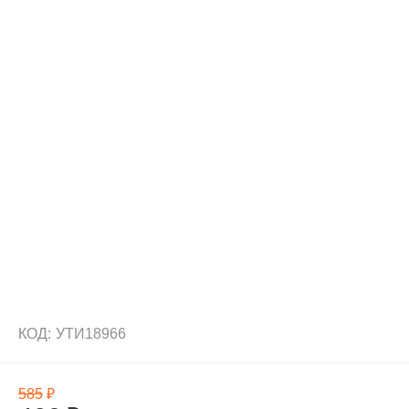
КОД:
УТИ18966
585
₽