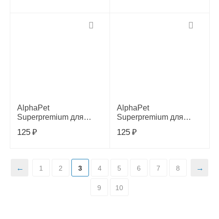
взрослых собак
мясные кусочки в
средних и крупных
соусе, 100г
пород с индейкой 2кг,
652673
AlphaPet
AlphaPet
Superpremium для
Superpremium для
собак оленина и
собак телятина и тыква
125
₽
125
₽
северные ягоды
мясные кусочки в
кусочки в соусе, 100г,
соусе, 100г,651904
652413
1
2
3
4
5
6
7
8
9
10