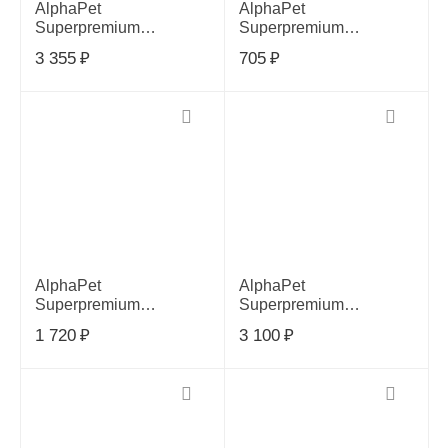
AlphaPet
AlphaPet
Superpremium
Superpremium
Monoprotein корм для
Monoprotein корм для
3 355
₽
705
₽
взрослых собак мелких
взрослых собак мелких
пород с белой рыбой,
пород с белой рыбой,
3кг
500г
AlphaPet
AlphaPet
Superpremium
Superpremium
Monoprotein корм для
Monoprotein корм для
1 720
₽
3 100
₽
взрослых собак мелких
взрослых собак мелких
пород с индейкой, 1.5кг
пород с индейкой, 3кг