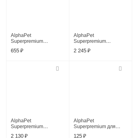
AlphaPet
AlphaPet
Superpremium
Superpremium
Monoprotein корм для
Monoprotein корм для
655
₽
2 245
₽
взрослых собак мелких
взрослых собак
пород с индейкой, 500г
средних и крупных
пород с белой рыбой,
2кг, 652895
AlphaPet
AlphaPet
Superpremium
Superpremium для
Monoprotein корм для
собак кролик и яблоко
2 130
₽
125
₽