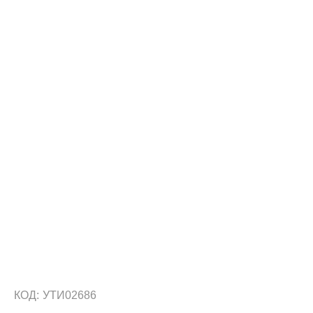
КОД:
УТИ02686