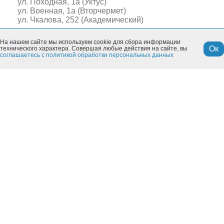
ул. Походная, 1а (Уктус)
ул. Военная, 1а (Вторчермет)
ул. Чкалова, 252 (Академический)
На нашем сайте мы используем cookie для сбора информации
ЦЕНА ДЕЙСТВИТЕЛЬНА ТОЛЬКО
Ок
технического характера. Совершая любые действия на сайте, вы
соглашаетесь с политикой обработки персональных данных
при заказе в интернет-магазине
Похожие товары
Моя учетная запись