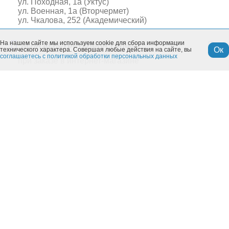
ул. Походная, 1а (Уктус)
ул. Военная, 1а (Вторчермет)
ул. Чкалова, 252 (Академический)
На нашем сайте мы используем cookie для сбора информации
ЦЕНА ДЕЙСТВИТЕЛЬНА ТОЛЬКО
Ок
технического характера. Совершая любые действия на сайте, вы
соглашаетесь с политикой обработки персональных данных
при заказе в интернет-магазине
Похожие товары
Моя учетная запись