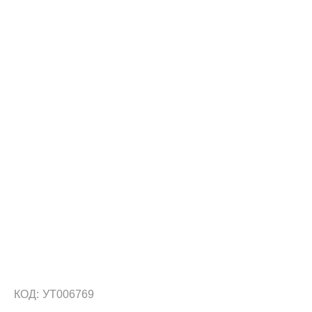
КОД:
УТ006769