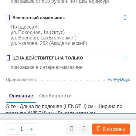
при заказе от 600 рублей, по г.Екатеринбург
Бесплатный самовывоз
По адресам:
ул. Походная, 1а (Уктус)
ул. Военная, 1а (Вторчермет)
ул. Чкалова, 252 (Академический)
ЦЕНА ДЕЙСТВИТЕЛЬНА ТОЛЬКО
при заказе в интернет-магазине
Производитель
ForMyDogs
Описание
Особенности
Size - Длина по подошве (LENGTH) см - Ширина по
подошве (WIDTH) см - Высота сапог см
На нашем сайте мы используем cookie для сбора информации
Ок
технического характера. Совершая любые действия на сайте, вы
2# - 4,80 - 3,50 - 6,50
−
+
В корзину
соглашаетесь с политикой обработки персональных данных
3# - 5,50 - 4,00 - 8,50