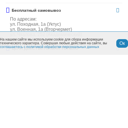
Бесплатный самовывоз
По адресам:
ул. Походная, 1а (Уктус)
ул. Военная, 1а (Вторчермет)
ул. Чкалова, 252 (Академический)
На нашем сайте мы используем cookie для сбора информации
Ок
технического характера. Совершая любые действия на сайте, вы
соглашаетесь с политикой обработки персональных данных
ЦЕНА ДЕЙСТВИТЕЛЬНА ТОЛЬКО
при заказе в интернет-магазине
Похожие товары