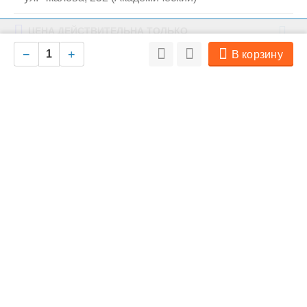
ЦЕНА ДЕЙСТВИТЕЛЬНА ТОЛЬКО
На нашем сайте мы используем cookie для сбора информации
Ок
технического характера. Совершая любые действия на сайте, вы
при заказе в интернет-магазине
−
+
В корзину
соглашаетесь с политикой обработки персональных данных
Похожие товары
Моя учетная запись
СВ-Маркет