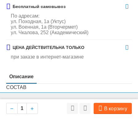
Бесплатный самовывоз
По адресам:
ул. Походная, 1а (Уктус)
ул. Военная, 1а (Вторчермет)
ул. Чкалова, 252 (Академический)
ЦЕНА ДЕЙСТВИТЕЛЬНА ТОЛЬКО
при заказе в интернет-магазине
Описание
СОСТАВ
На нашем сайте мы используем cookie для сбора информации
Мясо индейки, cыромятная говяжья кожа
Ок
технического характера. Совершая любые действия на сайте, вы
−
+
В корзину
соглашаетесь с политикой обработки персональных данных
Гарантированные показатели на 100 г продукта:
белок — 50,0 г,
жир — 10, 0г,
влага — 18,0 г,