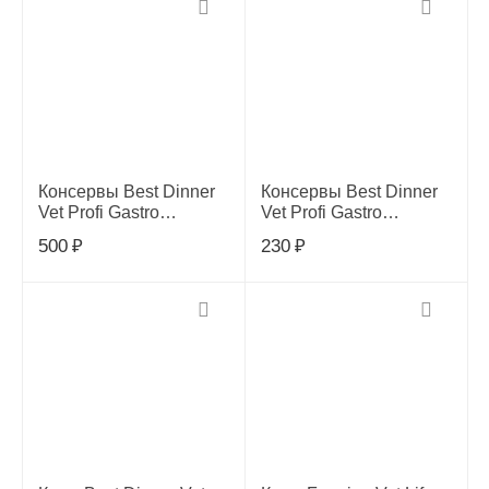
Консервы Best Dinner
Консервы Best Dinner
Vet Profi Gastro
Vet Profi Gastro
Intestinal для собак,
Intestinal для собак,
500
₽
230
₽
телятина с
ягненок с сердцем, 100
потрошками, 340 гр
гр