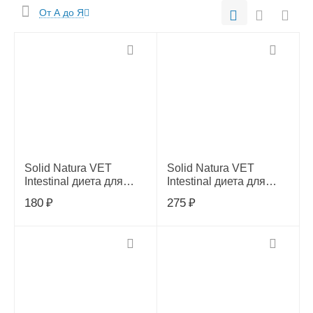
От А до Я
Solid Natura VET
Solid Natura VET
Intestinal диета для
Intestinal диета для
собак влажный 100 гр
собак влажный 340 гр
180
₽
275
₽