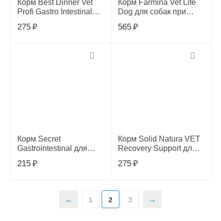
Корм Best Dinner Vet
Корм Farmina Vet Life
Profi Gastro Intestinal
Dog для собак при
Low Fat для собак при
заболеваниях ЖКТ,
275
₽
565
₽
нарушении
300 г
пищеварения,
индейка,100гр
Корм Secret
Корм Solid Natura VET
Gastrointestinal для
Recovery Support для
собак, с мясом
кошек и собак, 340 гр
215
₽
275
₽
индейки и курицы, 340г
1
2
3