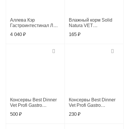
Аллева Кэр
Влажный корм Solid
Гастроинтестинал Лоу
Natura VET
Фэт для собак с
Gastrointestinal для
4 040
₽
165
₽
пониженным
кошек, 100 гр
содержанием
жирности при
заболеваниях ЖКТ, 2кг
Консервы Best Dinner
Консервы Best Dinner
Vet Profi Gastro
Vet Profi Gastro
Intestinal для собак с
Intestinal для собак,
500
₽
230
₽
кониной 340 гр
телятина с
потрошками 100 гр