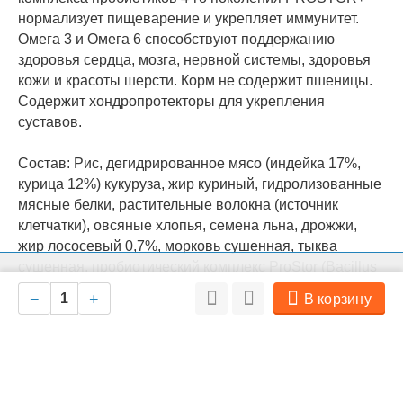
нормализует пищеварение и укрепляет иммунитет.
Омега 3 и Омега 6 способствуют поддержанию
здоровья сердца, мозга, нервной системы, здоровья
кожи и красоты шерсти. Корм не содержит пшеницы.
Содержит хондропротекторы для укрепления
суставов.
Состав: Рис, дегидрированное мясо (индейка 17%,
курица 12%) кукуруза, жир куриный, гидролизованные
мясные белки, растительные волокна (источник
клетчатки), овсяные хлопья, семена льна, дрожжи,
жир лососевый 0,7%, морковь сушенная, тыква
сушенная, пробиотический комплекс ProStor (Bacillus
На нашем сайте мы используем cookie для сбора информации
subtillis, Bacillus licheniformis, автолизат пивных
Ок
технического характера. Совершая любые действия на сайте, вы
−
+
В корзину
соглашаетесь с политикой обработки персональных данных
дрожжей, пектиновый комплекс, эхинацея, ромашка),
глюкозамина сульфат -750 мг/кг, сельдерей сушенный,
юкка Шидигера, хондроитина сульфат – 250 мг/кг.
Пищевая ценность: Витамин А -15 000 МЕ, витамин