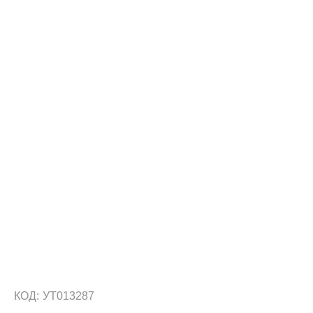
КОД:
УТ013287