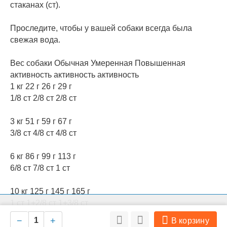
стаканах (ст).
Проследите, чтобы у вашей собаки всегда была
свежая вода.
Вес собаки Обычная Умеренная Повышенная
активность активность активность
1 кг 22 г 26 г 29 г
1/8 ст 2/8 ст 2/8 ст
3 кг 51 г 59 г 67 г
3/8 ст 4/8 ст 4/8 ст
6 кг 86 г 99 г 113 г
6/8 ст 7/8 ст 1 ст
10 кг 125 г 145 г 165 г
1 ст 1+2/8 ст 1+3/8 ст
На нашем сайте мы используем cookie для сбора информации
Ок
технического характера. Совершая любые действия на сайте, вы
−
+
В корзину
соглашаетесь с политикой обработки персональных данных