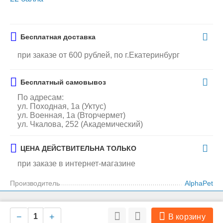
Бесплатная доставка
при заказе от 600 рублей, по г.Екатеринбург
Бесплатный самовывоз
По адресам:
ул. Походная, 1а (Уктус)
ул. Военная, 1а (Вторчермет)
ул. Чкалова, 252 (Академический)
ЦЕНА ДЕЙСТВИТЕЛЬНА ТОЛЬКО
при заказе в интернет-магазине
Производитель
AlphaPet
На нашем сайте мы используем cookie для сбора информации
Особенности
Ок
технического характера. Совершая любые действия на сайте, вы
−
+
В корзину
соглашаетесь с политикой обработки персональных данных