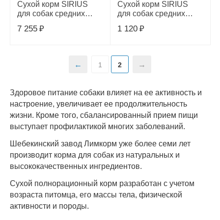
Сухой корм SIRIUS
Сухой корм SIRIUS
для собак средних
для собак средних
пород, индейка и утка с
пород, индейка и утка с
7 255
₽
1 120
₽
овощами, 12 кг
овощами, 2 кг
1
2
Здоровое питание собаки влияет на ее активность и
настроение, увеличивает ее продолжительность
жизни. Кроме того, сбалансированный прием пищи
выступает профилактикой многих заболеваний.
Шебекинский завод Лимкорм уже более семи лет
производит корма для собак из натуральных и
высококачественных ингредиентов.
Сухой полнорационный корм разработан с учетом
возраста питомца, его массы тела, физической
активности и породы.