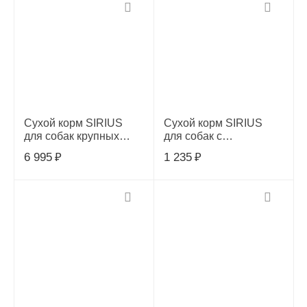
Сухой корм SIRIUS
Сухой корм SIRIUS
для собак крупных
для собак с
пород, индейка с
повышенной
6 995
₽
1 235
₽
овощами, 15 кг
активностью, 3 вида
мяса с овощами, 2 кг