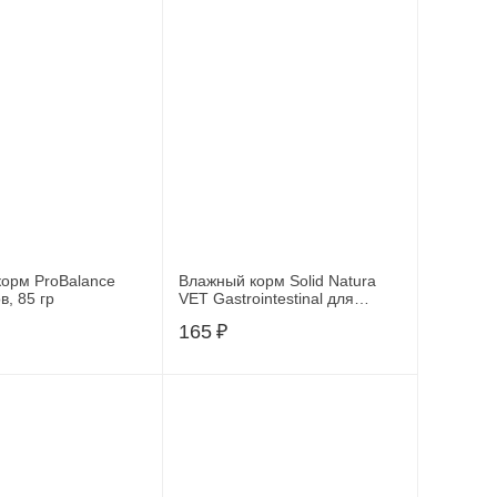
крупных пород
Farmina
Корма для собак
Корма для собак
Solid Natura
Деревенские
Holistic
лакомства
Корма для собак
Корма для собак
Best Dinner
Eukanuba
орм ProBalance
Влажный корм Solid Natura
в, 85 гр
VET Gastrointestinal для
Корма для собак
Корма для собак
кошек, 100 гр
165
₽
Sirius
Мнямс