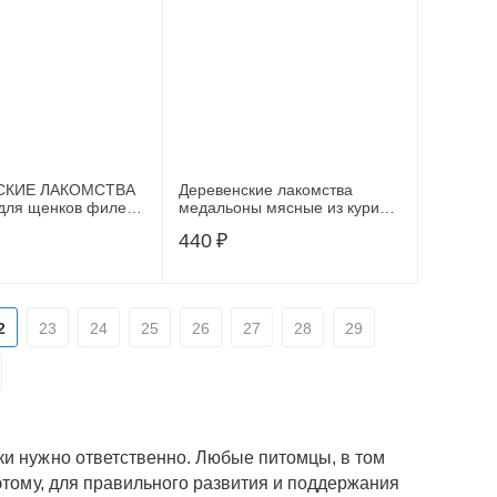
СКИЕ ЛАКОМСТВА
Деревенские лакомства
для щенков филе
медальоны мясные из курицы
 желудочками и
и утки для собак 90г,
440
₽
100 г, 80354
79214925
2
23
24
25
26
27
28
29
ки нужно ответственно. Любые питомцы, в том
этому, для правильного развития и поддержания