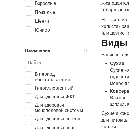
Птица
жизнедеятел
Взрослые
отборных и 
Рис
Пожилые
На сайте ин
Рыба
Щенки
холистик ра
Свинина
Юниор
или другие 
Соя
Виды
Телятина
Назначение
Рационы для
Треска
Сухие
Утка
Сухие ко
Цыпленок
В период
годности
восстановления
Ягненок
менее п
Гипоаллергенный
Консер
Для здоровья ЖКТ
Влажные
запаха. 
Для здоровья
мочеполовой системы
Сухие и кон
Для здоровья печени
для питомца
собаки.
Для здоровья почек