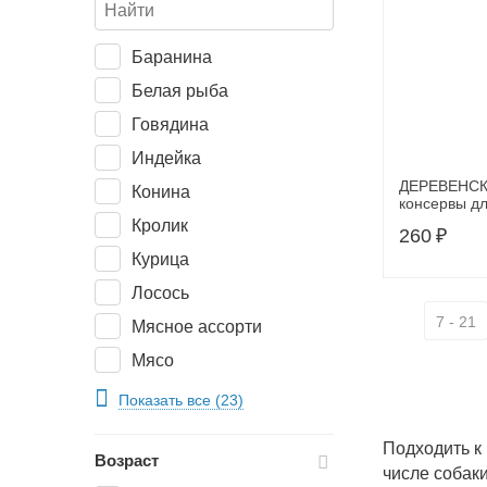
ProBalance
Баранина
Дог Ланч
Белая рыба
Мнямс
Говядина
Alleva
Индейка
Secret for pets
ДЕРЕВЕНС
Конина
Solid Natura
консервы дл
по-деревенс
Кролик
Деревенские
260
₽
овоща
лакомства
Курица
Мамонт
Лосось
Четвероногий Гурман
7 - 21
Мясное ассорти
Мясо
Оленина
Показать все (23)
Перепелка
Подходить к
Возраст
Печень
числе собаки