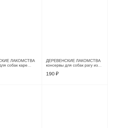
СКИЕ ЛАКОМСТВА
ДЕРЕВЕНСКИЕ ЛАКОМСТВА
для собак каре
консервы для собак рагу из
 печенью и овощами
ягненка с печенью и
190
₽
тыквой100 г, 80349