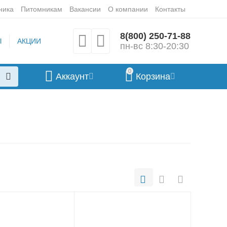
ника
Питомникам
Вакансии
О компании
Контакты
8(800) 250-71-88
Ы
АКЦИИ
пн-вс 8:30-20:30
0
Аккаунт
Корзина
Корма для
Корма для
щенков
взрослых собак
Корма для собак
Корма для собак