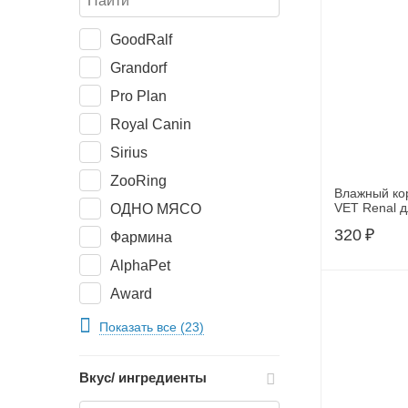
GoodRalf
Grandorf
Pro Plan
Royal Canin
Sirius
ZooRing
Влажный кор
VE
ОДНО МЯСО
320
₽
Фармина
AlphaPet
Award
Best Dinner
Показать все (23)
BioMenu
Вкус/ ингредиенты
Eukanuba
PREMIER