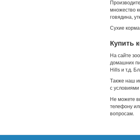
Производите
множество к
говядина, утк
Сухие корма
Купить к
На сайте зо
домашних пит
Hills и т.д.
Также наш и
с условиями
Не можете вы
телефону ил
вопросам.