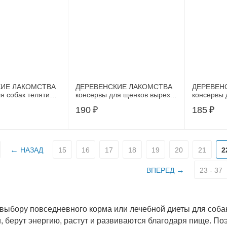
КИЕ ЛАКОМСТВА
ДЕРЕВЕНСКИЕ ЛАКОМСТВА
ДЕРЕВЕН
я собак телятина
консервы для щенков вырезка
консервы 
ки с рубцом и
говяжья с сердечками и
индейки с
190
₽
185
₽
ми 240 гр
цукини 100 г
отрубями 
НАЗАД
15
16
17
18
19
20
21
2
ВПЕРЕД
23 - 37
 выбору повседневного корма или лечебной диеты для соба
, берут энергию, растут и развиваются благодаря пище. По