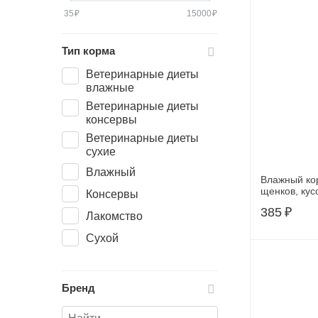
пожилы
35
₽
15000
₽
Тип корма
Корма дл
Gran
Ветеринарные диеты
влажные
Ветеринарные диеты
консервы
Корма дл
Ветеринарные диеты
Зоо
сухие
Влажный
Влажный ко
щенков, кус
Консервы
Корма дл
морковью, 7
385
₽
VitalCan
Лакомство
Сухой
Корма дл
Рroba
Бренд