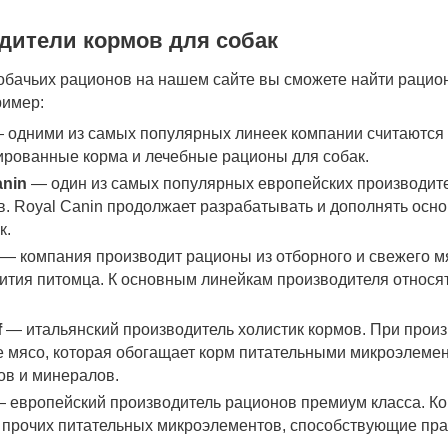
дители кормов для собак
собачьих рационов на нашем сайте вы сможете найти рацио
ример:
 одними из самых популярных линеек компании считаются 
ированные корма и лечебные рационы для собак.
anin
— один из самых популярных европейских производит
в. Royal Canin продолжает разрабатывать и дополнять ос
к.
— компания производит рационы из отборного и свежего м
вития питомца. К основным линейкам производителя относ
f
— итальянский производитель холистик кормов. При произ
е мясо, которая обогащает корм питательными микроэлеме
ов и минералов.
 европейский производитель рационов премиум класса. К
и прочих питательных микроэлементов, способствующие пр