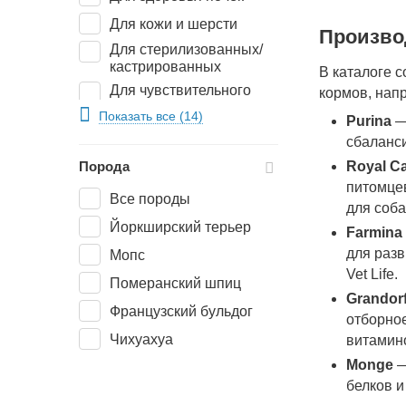
Для кожи и шерсти
Произво
Для стерилизованных/
кастрированных
В каталоге 
Для чувствительного
кормов, нап
пищеварения
Показать все (14)
Purina
—
Контроль веса
сбаланс
При беременности и
Порода
Royal C
лактации
питомце
Все породы
При диабете
для соба
Йоркширский терьер
При заболеваниях
Farmina
опорно-двигательного
для раз
Мопс
аппарата
Vet Life.
Померанский шпиц
При расстройствах
Grandor
пищеварительной
Французский бульдог
отборно
системы
Чихуахуа
витамин
Monge
—
белков 