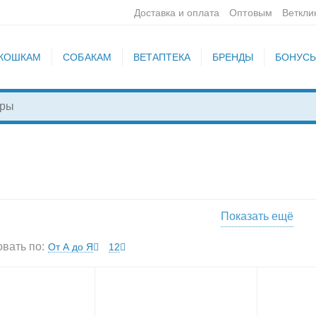
Доставка и оплата
Оптовым
Веткли
КОШКАМ
СОБАКАМ
ВЕТАПТЕКА
БРЕНДЫ
БОНУС
Показать ещё
нарные
Влажные корма
Сухие корма для
я собак
для собак
собак
вать по:
От А до Я
12
а для
Корма для собак
Корма для собак