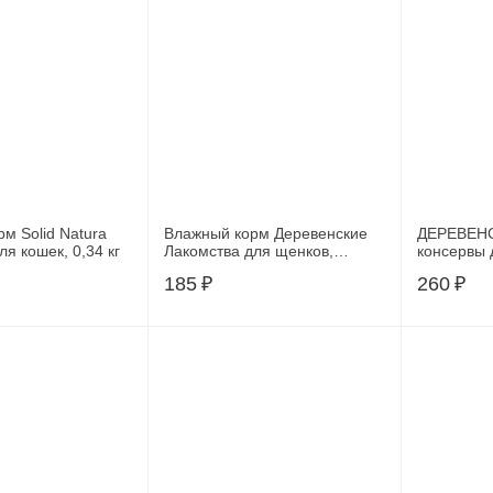
м Solid Natura
Влажный корм Деревенские
ДЕРЕВЕН
T Renal для кошек, 0,34 кг
Лакомства для щенков,
консервы 
сочный цыпленок с языком и
ягненка с
185
₽
260
₽
шпинатом, 100 г
240 гр