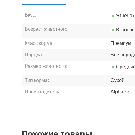
Вкус:
Ягненок
Возраст животного:
Взросл
Класс корма:
Премиум
Порода:
Все пород
Размер животного:
Средни
Тип корма:
Сухой
Производитель:
AlphaPet
Похожие товары