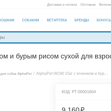
Доставка и оплата
Оптовым
Веткли
КОШКАМ
СОБАКАМ
ВЕТАПТЕКА
БРЕНДЫ
БОНУС
ом и бурым рисом сухой для взрос
/
AlphaPet WOW 15кг с ягненком и бурым рисом сухой для взрос собак средних пород с чувст пищев, 652260
для собак AlphαPet
КОД:
РТ-00001604
9 160
₽