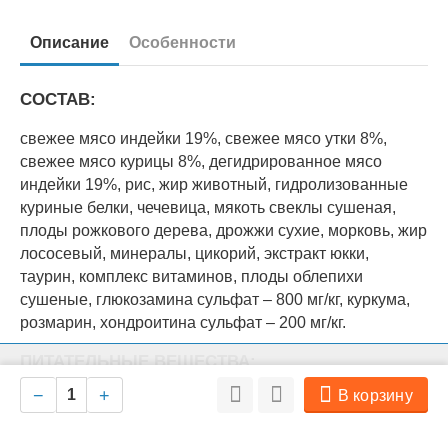
Описание
Особенности
СОСТАВ:
свежее мясо индейки 19%, свежее мясо утки 8%,
свежее мясо курицы 8%, дегидрированное мясо
индейки 19%, рис, жир животный, гидролизованные
куриные белки, чечевица, мякоть свеклы сушеная,
плоды рожкового дерева, дрожжи сухие, морковь, жир
лососевый, минералы, цикорий, экстракт юкки,
таурин, комплекс витаминов, плоды облепихи
сушеные, глюкозамина сульфат – 800 мг/кг, куркума,
розмарин, хондроитина сульфат – 200 мг/кг.
ПИТАТЕЛЬНЫЕ ВЕЩЕСТВА:
На нашем сайте мы используем cookie для сбора информации
Ок
технического характера. Совершая любые действия на сайте, вы
−
+
В корзину
соглашаетесь с политикой обработки персональных данных
влажность - 8%, сырой протеин - 30%, сырой жир -
18%, сырая клетчатка - 2,0%, сырая зола - 7,2%,
углеводы - 34,8%, кальций - 1,45%, фосфор -