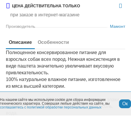
ЦЕНА ДЕЙСТВИТЕЛЬНА ТОЛЬКО
при заказе в интернет-магазине
Производитель
Мамонт
Описание
Особенности
Полноценное консервированное питание для
взрослых собак всех пород. Нежная консистенция в
виде паштета значительно увеличивает вкусовую
привлекательность.
100% натуральное влажное питание, изготовленное
из мяса высшей категории.
Состав: баранина 30%, субпродукты говяжьи, злаки,
На нашем сайте мы используем cookie для сбора информации
Ок
технического характера. Совершая любые действия на сайте, вы
желирующая добавка, растительное масло, соль,
соглашаетесь с политикой обработки персональных данных
вода.
Вкус:
Ягненок