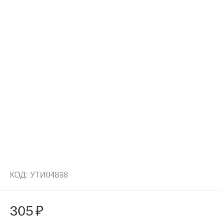
КОД:
УТИ04898
305
₽