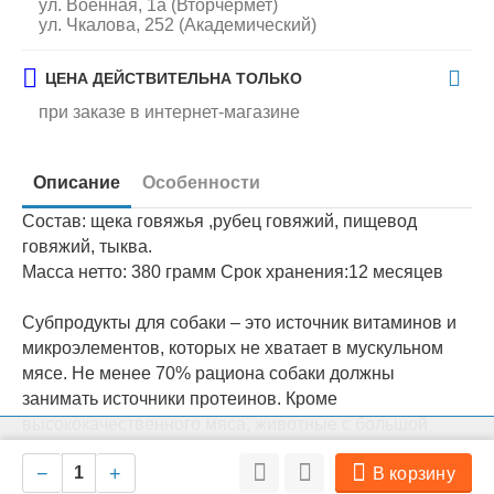
ул. Военная, 1а (Вторчермет)
ул. Чкалова, 252 (Академический)
ЦЕНА ДЕЙСТВИТЕЛЬНА ТОЛЬКО
при заказе в интернет-магазине
Описание
Особенности
Состав: щека говяжья ,рубец говяжий, пищевод
говяжий, тыква.
Масса нетто: 380 грамм Срок хранения:12 месяцев
Субпродукты для собаки – это источник витаминов и
микроэлементов, которых не хватает в мускульном
мясе. Не менее 70% рациона собаки должны
занимать источники протеинов. Кроме
высококачественного мяса, животные с большой
На нашем сайте мы используем cookie для сбора информации
охотой потребляют мясные субпродукты – пищевод,
Ок
технического характера. Совершая любые действия на сайте, вы
−
+
В корзину
сердце, вымя, а также рубец . Несмотря на довольно
соглашаетесь с политикой обработки персональных данных