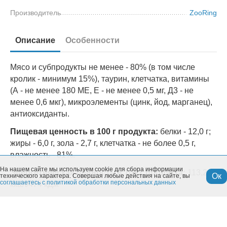
Производитель
ZooRing
Описание
Особенности
Мясо и субпродукты не менее - 80% (в том числе
кролик - минимум 15%), таурин, клетчатка, витамины
(А - не менее 180 МЕ, Е - не менее 0,5 мг, Д3 - не
менее 0,6 мкг), микроэлементы (цинк, йод, марганец),
антиоксиданты.
Пищевая ценность в 100 г продукта:
белки - 12,0 г;
жиры - 6,0 г, зола - 2,7 г, клетчатка - не более 0,5 г,
влажность - 81%.
На нашем сайте мы используем cookie для сбора информации
Энергетическая ценность в 100 г продукта:
113,2
Ок
технического характера. Совершая любые действия на сайте, вы
соглашаетесь с политикой обработки персональных данных
ккал/474 кДж
Хранить при t:
от +4° до +35° C и относительной
влажности не более 75%. Открытую упаковку хранить
в холодильнике не более 24 часов.