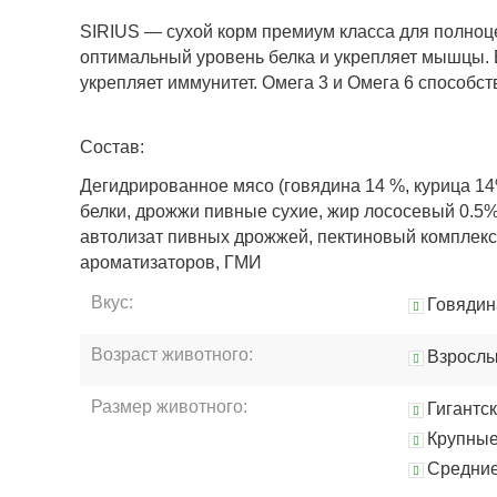
SIRIUS — сухой корм премиум класса для полноц
оптимальный уровень белка и укрепляет мышцы.
укрепляет иммунитет. Омега 3 и Омега 6 способс
Состав
:
Дегидрированное мясо (говядина 14 %, курица 14
белки, дрожжи пивные сухие, жир лососевый 0.5%, м
автолизат пивных дрожжей, пектиновый комплекс
ароматизаторов, ГМИ
Вкус:
Говядин
Возраст животного:
Взросл
Размер животного:
Гигантс
Крупны
Средни