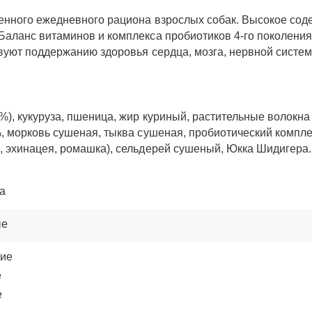
енного ежедневного рациона взрослых собак. Высокое со
 Баланс витаминов и комплекса пробиотиков 4-го поколе
твуют поддержанию здоровья сердца, мозга, нервной систем
%), кукуруза, пшеница, жир куриный, растительные волокна
орковь сушеная, тыква сушеная, пробиотический комплекс ProS
, эхинацея, ромашка), сельдерей сушеный, Юкка Шидигера.
а
ые
кие
е
е