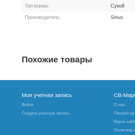
Тип корма:
Сухой
Производитель:
Sirius
Похожие товары
Моя учетная запись
СВ-Мар
Войти
О нас
Создать учетную запись
Письмо р
Карта сай
Политика 