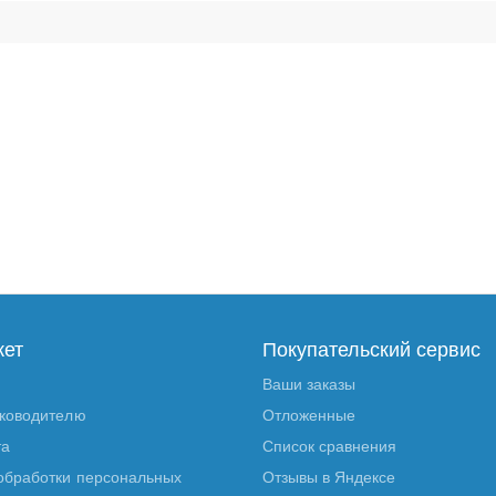
кет
Покупательский сервис
Ваши заказы
уководителю
Отложенные
та
Список сравнения
обработки персональных
Отзывы в Яндексе