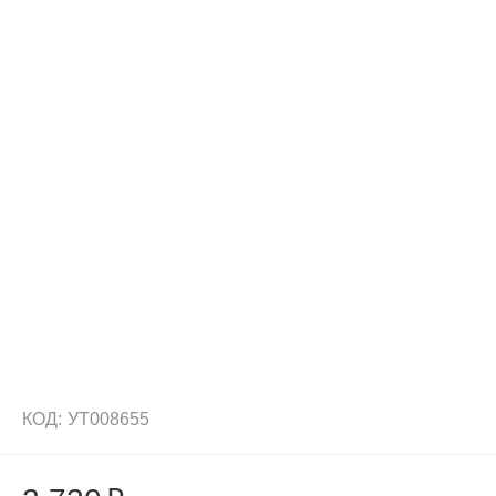
КОД:
УТ008655