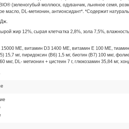
BIO® (зеленогубый моллюск, одуванчик, льняное семя, роз
е масло, DL-метионин, антиоксидант*. *Содержит натураль
кДж.
ырой жир 12%, сырая клетчатка 2,8%, зола 7,5%, влажность
5000 МЕ, витамин D3 1400 МЕ, витамин E 100 МЕ, тиамин (В
5) 15,7 мг, пиридоксин (В6) 1,5 мг, биотин (В7) 100 мкг, фоли
 460 мкг, DL- метионин + цистеин 7 г, глюкозамин 35,84 мг, хо
а
ые
кие
е
е