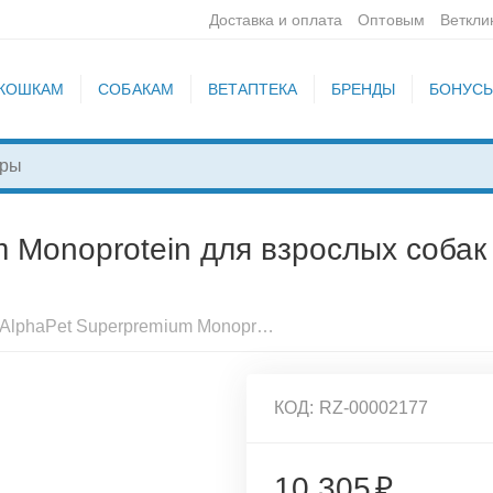
Доставка и оплата
Оптовым
Веткли
КОШКАМ
СОБАКАМ
ВЕТАПТЕКА
БРЕНДЫ
БОНУС
 Monoprotein для взрослых собак 
Корм AlphaPet Superpremium Monoprotein для взрослых собак средних и крупных пород, с индейкой, 12кг
КОД:
RZ-00002177
10 305
₽