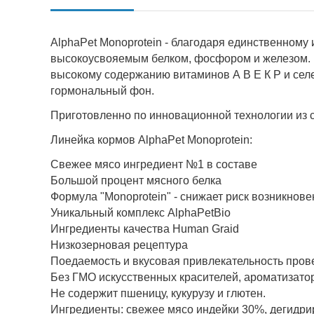
AlphaPet Monoprotein - благодаря единственному
высокоусвояемым белком, фосфором и железом. П
высокому содержанию витаминов А В Е К Р и сел
гормональный фон.
Приготовленно по инновационной технологии из 
Линейка кормов AlphaPet Monoprotein:
Свежее мясо ингредиент №1 в составе
Большой процент мясного белка
Формула "Monoprotein" - снижает риск возникнов
Уникальный комплекс AlphaPetBio
Ингредиенты качества Human Graid
Низкозерновая рецептура
Поедаемость и вкусовая привлекательность пров
Без ГМО искусственных красителей, ароматизато
Не содержит пшеницу, кукурузу и глютен.
Ингредиенты: свежее мясо индейки 30%, дегидри