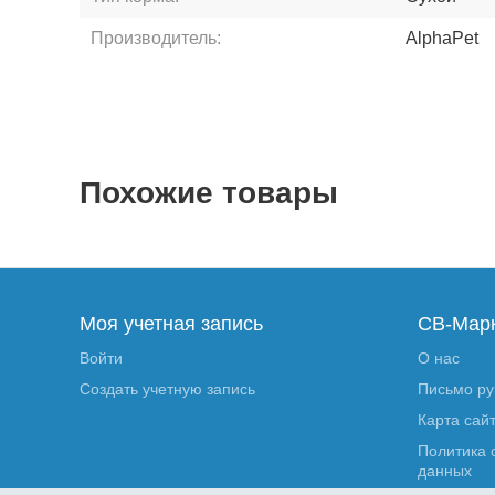
Производитель:
AlphaPet
Похожие товары
Моя учетная запись
СВ-Мар
Войти
О нас
Создать учетную запись
Письмо р
Карта сай
Политика 
данных