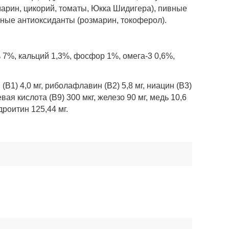
марин, цикорий, томаты, Юкка Шидигера), пивные
ные антиоксиданты (розмарин, токоферол).
 7%, кальций 1,3%, фосфор 1%, омега-3 0,6%,
1) 4,0 мг, риболафлавин (В2) 5,8 мг, ниацин (В3)
евая кислота (В9) 300 мкг, железо 90 мг, медь 10,6
ндроитин 125,44 мг.