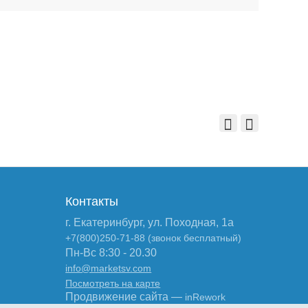
Контакты
г. Екатеринбург, ул. Походная, 1а
+7(800)250-71-88 (звонок бесплатный)
Пн-Вс 8:30 - 20.30
info@marketsv.com
Посмотреть на карте
Продвижение сайта —
inRework