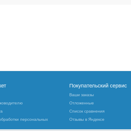
кет
Покупательский сервис
Ваши заказы
уководителю
Отложенные
та
Список сравнения
обработки персональных
Отзывы в Яндексе