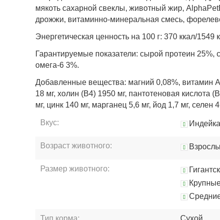
мякоть сахарной свеклы, животный жир, AlphaPet
дрожжи, витаминно-минеральная смесь, форелево
Энергетическая ценность на 100 г: 370 ккал/1549 
Гарантируемые показатели: сырой протеин 25%, с
омега-6 3%.
Добавленные вещества: магний 0,08%, витамин A 1
18 мг, холин (В4) 1950 мг, пантотеновая кислота (В
мг, цинк 140 мг, марганец 5,6 мг, йод 1,7 мг, селен
Вкус:
Индейк
Возраст животного:
Взросл
Размер животного:
Гигантс
Крупны
Средни
Тип корма:
Сухой