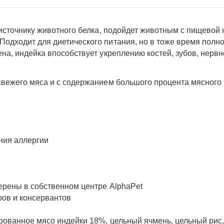
 источнику животного белка, подойдет животным с пищевой
одходит для диетического питания, но в тоже время полн
ена, индейка впособствует укреплению костей, зубов, нер
свежего мяса и с содержанием большого процента мясного 
ения аллергии
ерены в собственном центре AlphaPet
ров и консервантов
рованное мясо индейки 18%, цельный ячмень, цельный рис,