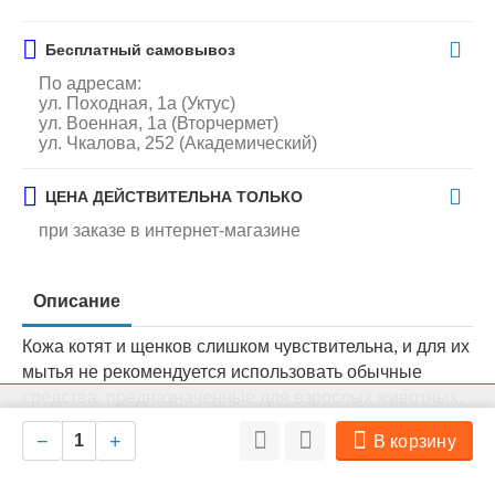
Бесплатный самовывоз
По адресам:
ул. Походная, 1а (Уктус)
ул. Военная, 1а (Вторчермет)
ул. Чкалова, 252 (Академический)
ЦЕНА ДЕЙСТВИТЕЛЬНА ТОЛЬКО
при заказе в интернет-магазине
Описание
Кожа котят и щенков слишком чувствительна, и для их
мытья не рекомендуется использовать обычные
средства, предназначенные для взрослых животных.
На нашем сайте мы используем cookie для сбора информации
Espree мягкий гипоаллергенный шампунь, который
Ок
технического характера. Совершая любые действия на сайте, вы
−
+
В корзину
соглашаетесь с политикой обработки персональных данных
очищает шерсть и бережно ухаживает за нежной
кожей малышей. А его случайное попадание в глаза