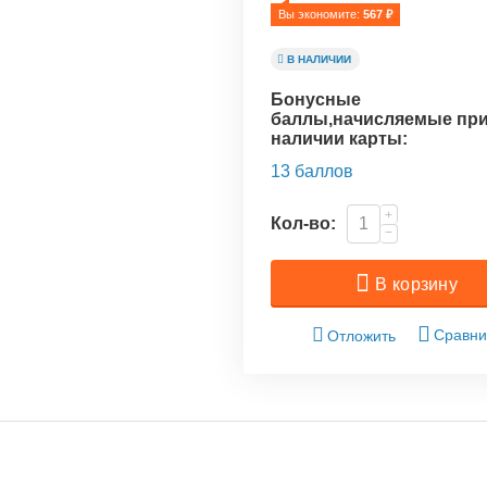
Вы экономите: 
567
 ₽
В НАЛИЧИИ
Бонусные
баллы,начисляемые пр
наличии карты:
13 баллов
+
Кол-во:
−
В корзину
Сравни
Отложить