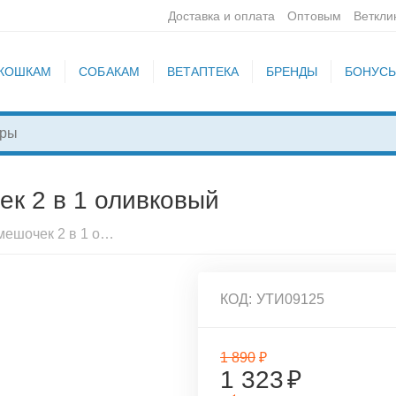
Доставка и оплата
Оптовым
Веткли
КОШКАМ
СОБАКАМ
ВЕТАПТЕКА
БРЕНДЫ
БОНУС
ек 2 в 1 оливковый
Arctic Lion Замшевый мешочек 2 в 1 оливковый
КОД:
УТИ09125
1 890
₽
1 323
₽