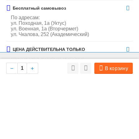
Бесплатный самовывоз
По адресам:
ул. Походная, 1а (Уктус)
ул. Военная, 1а (Вторчермет)
ул. Чкалова, 252 (Академический)
ЦЕНА ДЕЙСТВИТЕЛЬНА ТОЛЬКО
при заказе в интернет-магазине
На нашем сайте мы используем cookie для сбора информации
Ок
технического характера. Совершая любые действия на сайте, вы
−
+
В корзину
соглашаетесь с политикой обработки персональных данных
Производитель
Collar
Особенности
Производитель:
Collar