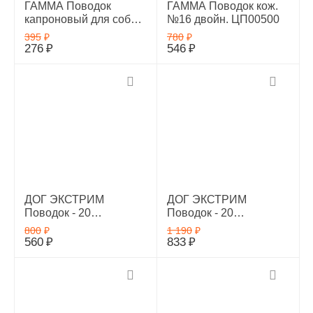
ГАММА Поводок
ГАММА Поводок кож.
капроновый для собак,
№16 двойн. ЦП00500
16*3000мм, 11012002
395
₽
780
₽
276
₽
546
₽
ДОГ ЭКСТРИМ
ДОГ ЭКСТРИМ
Поводок - 20
Поводок - 20
перестежка нейлон
перестежка нейлон
800
₽
1 190
₽
двойной, красный,
двойной, синий, 43292
560
₽
833
₽
43293