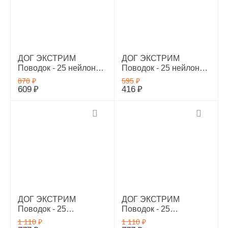
ДОГ ЭКСТРИМ
ДОГ ЭКСТРИМ
Поводок - 25 нейлон
Поводок - 25 нейлон
двойной, красный
двойной, синий 1,22м,
870
₽
595
₽
1,22м, 42993
42992
609
₽
416
₽
ДОГ ЭКСТРИМ
ДОГ ЭКСТРИМ
Поводок - 25
Поводок - 25
перестежка нейлон
перестежка нейлон
1 110
₽
1 110
₽