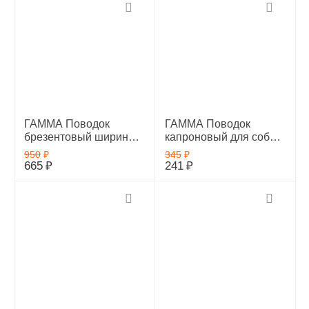
ГАММА Поводок
ГАММА Поводок
брезентовый ширина
капроновый для собак,
2см ,длина 5м
16*2000мм, 11012001
950
₽
345
₽
665
₽
241
₽