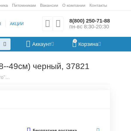
ника
Питомникам
Вакансии
О компании
Контакты
8(800) 250-71-88
Ы
АКЦИИ
пн-вс 8:30-20:30
0
Аккаунт
Корзина
--49см) черный, 37821
WAUDOG Ошейник с рисунком "Лето" (ширина 25 мм, длина 38--49см) черный, 37821
Бесплатная доставка