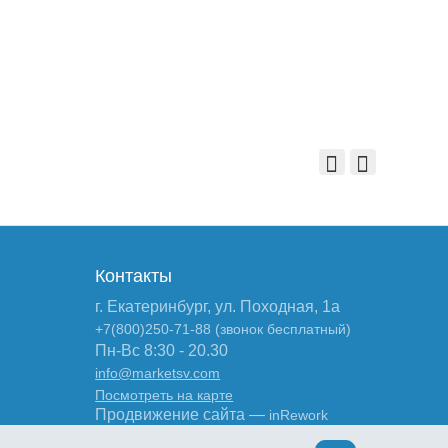
Контакты
г. Екатеринбург, ул. Походная, 1а
+7(800)250-71-88 (звонок бесплатный)
Пн-Вс 8:30 - 20.30
info@marketsv.com
Посмотреть на карте
Продвижение сайта —
inRework