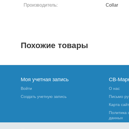
Производитель:
Collar
Похожие товары
Моя учетная запись
СВ-Мар
Войти
О нас
Создать учетную запись
Письмо р
Карта сай
Политика 
данных