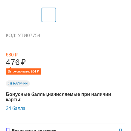
КОД:
УТИ07754
680
₽
476
₽
Вы экономите: 
204
 ₽
В НАЛИЧИИ
Бонусные баллы,начисляемые при наличии
карты:
24 балла
Бесплатная доставка