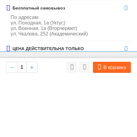
Бесплатный самовывоз
По адресам:
ул. Походная, 1а (Уктус)
ул. Военная, 1а (Вторчермет)
ул. Чкалова, 252 (Академический)
ЦЕНА ДЕЙСТВИТЕЛЬНА ТОЛЬКО
при заказе в интернет-магазине
На нашем сайте мы используем cookie для сбора информации
Ок
технического характера. Совершая любые действия на сайте, вы
−
+
В корзину
соглашаетесь с политикой обработки персональных данных
Производитель
Трикси
Особенности
Производитель:
Трикси