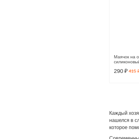
Маячок на 
силиконовый
режима рабо
290
₽
415
03
Каждый хозя
нашелся в с
которое пом
Современные