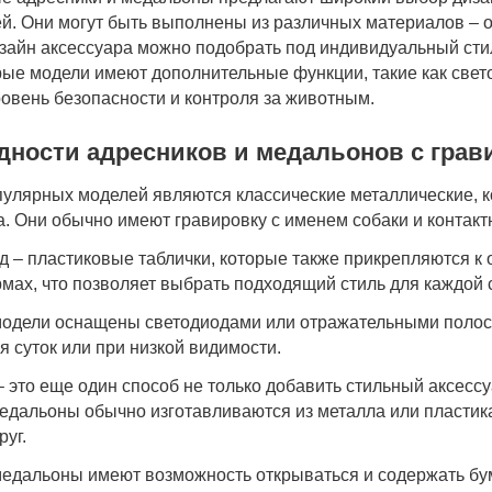
й. Они могут быть выполнены из различных материалов – о
изайн аксессуара можно подобрать под индивидуальный сти
орые модели имеют дополнительные функции, такие как свет
овень безопасности и контроля за животным.
дности адресников и медальонов с грав
пулярных моделей являются классические металлические, 
а. Они обычно имеют гравировку с именем собаки и контак
д – пластиковые таблички, которые также прикрепляются к 
рмах, что позволяет выбрать подходящий стиль для каждой 
одели оснащены светодиодами или отражательными полоса
я суток или при низкой видимости.
 это еще один способ не только добавить стильный аксессу
едальоны обычно изготавливаются из металла или пластика
руг.
едальоны имеют возможность открываться и содержать бум