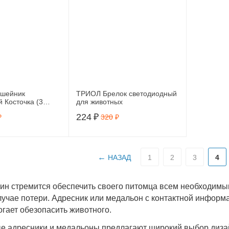
ошейник
ТРИОЛ Брелок светодиодный
 Косточка (3
для животных
ты) розов, 1015-
224
₽
₽
320
₽
НАЗАД
1
2
3
4
ин стремится обеспечить своего питомца всем необходимым
лучае потери. Адресник или медальон с контактной информ
огает обезопасить животного.
 адресники и медальоны предлагают широкий выбор диза