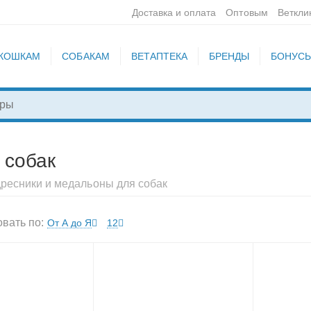
Доставка и оплата
Оптовым
Веткли
КОШКАМ
СОБАКАМ
ВЕТАПТЕКА
БРЕНДЫ
БОНУС
 собак
ресники и медальоны для собак
вать по:
От А до Я
12