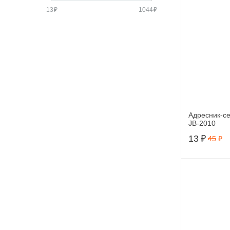
13
₽
1044
₽
Адресник-се
JB-2010
13
₽
45
₽