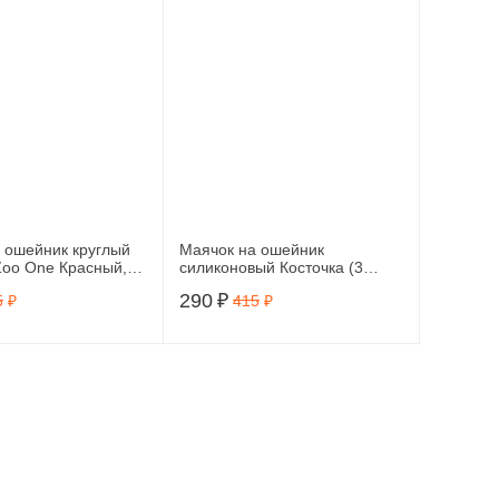
 ошейник круглый
Маячок на ошейник
oo One Красный,
силиконовый Косточка (3
режима работы) оранж, 1015-
290
₽
5
₽
415
₽
12