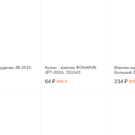
рдечко JB-2010,
Кулон - маячок ФОНАРИК
Маячок на
JPT-002A, 251543
большой Z
1003-09
64
₽
234
₽
215
₽
33