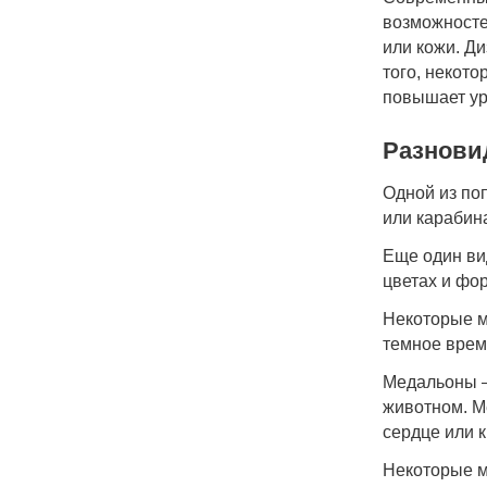
возможносте
или кожи. Д
того, некот
повышает ур
Разнови
Одной из по
или карабин
Еще один ви
цветах и фо
Некоторые м
темное врем
Медальоны –
животном. М
сердце или к
Некоторые м