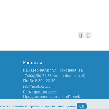
Контакты
г. Екатеринбург, ул. Походная, 1а
+7(800)250-71-88 (звонок бесплатный)
Пн-Вс 8:30 - 20.30
info@marketsv.com
Посмотреть на карте
Продвижение сайта —
inRework
Ок
етесь с политикой обработки персональных данных