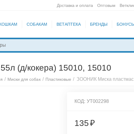
Доставка и оплата
Оптовым
Веткли
КОШКАМ
СОБАКАМ
ВЕТАПТЕКА
БРЕНДЫ
БОНУС
5л (д/кокера) 15010, 15010
/
/
/
ия
Миски для собак
Пластиковые
КОД:
УТ002298
135
₽