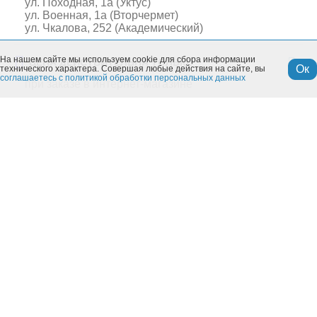
ул. Походная, 1а (Уктус)
ул. Военная, 1а (Вторчермет)
ул. Чкалова, 252 (Академический)
На нашем сайте мы используем cookie для сбора информации
ЦЕНА ДЕЙСТВИТЕЛЬНА ТОЛЬКО
Ок
технического характера. Совершая любые действия на сайте, вы
соглашаетесь с политикой обработки персональных данных
при заказе в интернет-магазине
Похожие товары
Моя учетная запись