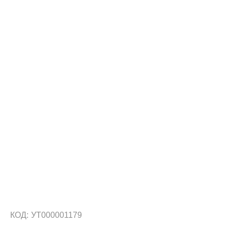
КОД:
УТ000001179