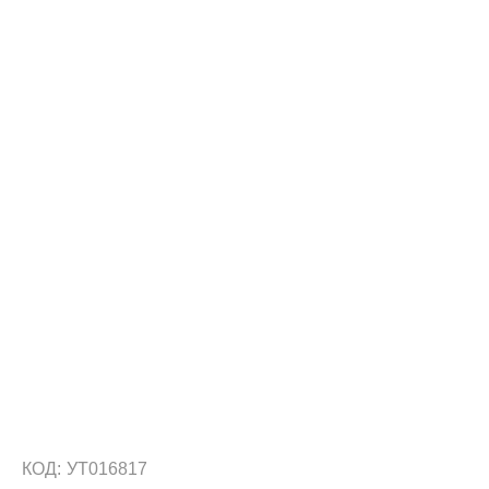
КОД:
УТ016817