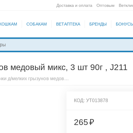
Доставка и оплата
Оптовым
Веткли
КОШКАМ
СОБАКАМ
ВЕТАПТЕКА
БРЕНДЫ
БОНУС
в медовый микс, 3 шт 90г , J211
НJ Палочки д/мелких грызунов медовый микс, 3 шт 90г , J211
КОД:
УТ013878
265
₽