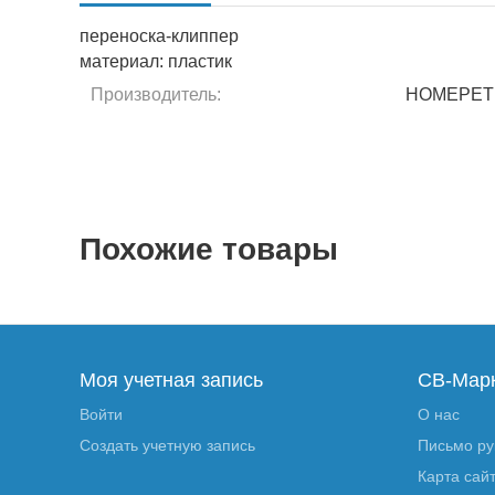
переноска-клиппер
материал: пластик
Производитель:
HOMEPET
Похожие товары
Моя учетная запись
СВ-Мар
Войти
О нас
Создать учетную запись
Письмо р
Карта сай