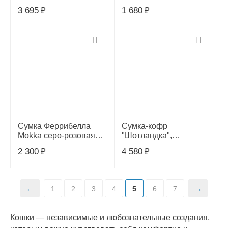
450*320*230мм серия
6кг)
3 695
₽
1 680
₽
TRAVEL, 31861008
Сумка Феррибелла
Сумка-кофр
Mokka серо-розовая
"Шотландка",
43*18*25см /Т1112-PG/
36х21х21см, 320206
2 300
₽
4 580
₽
1
2
3
4
5
6
7
Кошки — независимые и любознательные создания,