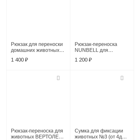
Рюкзак для переноски
Рюкзак-переноска
домашних животных
NUNBELL для
36*27*20 микс,
животных 36*27*20см
1 400
₽
1 200
₽
109225484
микс, 109225485
Рюкзак-переноска для
Сумка для фиксации
животных ВЕРТОЛЕТ
животных №3 (от 4до