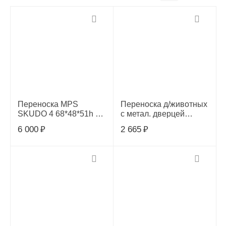
Переноска MPS
Переноска д/животных
SKUDO 4 68*48*51h см
с метал. дверцей
с метал. дверцей c
43*29*27,5 см., РПП03
6 000
₽
2 665
₽
замком, серая,
S01050400