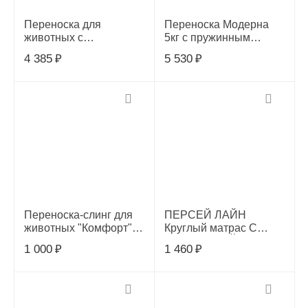
Переноска для
Переноска Модерна
животных c
5кг с пружинным
металлической
замком и
4 385
₽
5 530
₽
дверцей "Косточки" L,
открывающимся
голубая,
верхом оливковая
600*390*350мм, серия,
48,1*31,7*33см /AZ60-
31811025
0373/,00064151
Переноска-слинг для
ПЕРСЕЙ ЛАЙН
животных "Комфорт",
Круглый матрас С
серая, 500*180*250мм,
ИЛЛЛЮЗИЕЙ
1 000
₽
1 460
₽
Triol, 31871067
ДИЗАЙН 47*47*6 см