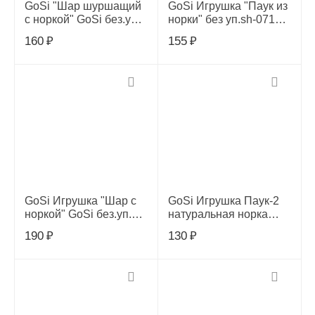
GoSi "Шар шуршащий
GoSi Игрушка "Паук из
с норкой" GoSi без.уп.
норки" без уп.sh-07105,
(шар звенящий с
sh-07105
160
₽
155
₽
мятой ), sh-07045,
07045
GoSi Игрушка "Шар с
GoSi Игрушка Паук-2
норкой" GoSi без.уп.
натуральная норка
(шар звенящий ), sh-
этикетка кружок sh-
190
₽
130
₽
07039, 07039
07316, sh-07316