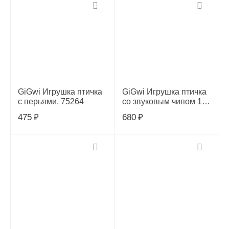
GiGwi Игрушка птичка
GiGwi Игрушка птичка
с перьями, 75264
со звуковым чипом 12
см, 85020
475
₽
680
₽