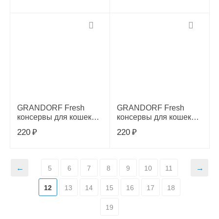
крупных пород,8 кг,
70г
53007
GRANDORF Fresh
GRANDORF Fresh
консервы для кошек
консервы для кошек
куриная грудка с
куриная грудка с филе
220
₽
220
₽
утиным филе в желе
лосося в желе 70г
70г
5
6
7
8
9
10
11
12
13
14
15
16
17
18
19