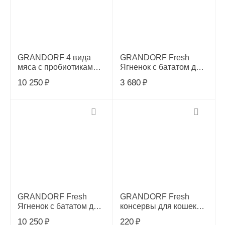
GRANDORF 4 вида
GRANDORF Fresh
мяса с пробиотиками
Ягненок с бататом для
для стерилизованых
взрослых кошек
10 250
₽
3 680
₽
кошек 8 кг, 3311
крупных пород,2 кг,
52703
GRANDORF Fresh
GRANDORF Fresh
Ягненок с бататом для
консервы для кошек
взрослых кошек
куриная грудка в желе
10 250
₽
220
₽