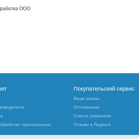
работка ООО
кет
Покупательский сервис
Ваши заказы
уководителю
Отложенные
та
Список сравнения
обработки персональных
Отзывы в Яндексе