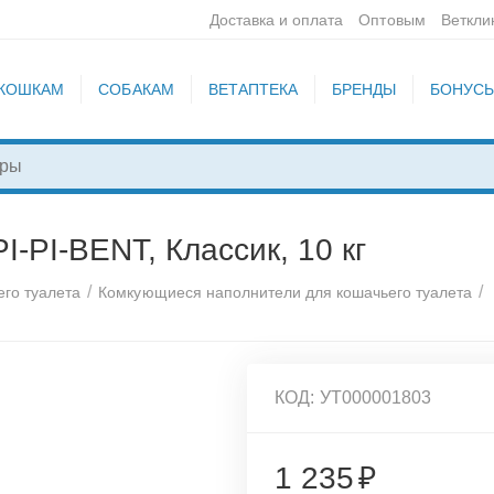
Доставка и оплата
Оптовым
Веткли
КОШКАМ
СОБАКАМ
ВЕТАПТЕКА
БРЕНДЫ
БОНУС
-PI-BENT, Классик, 10 кг
/
/
го туалета
Комкующиеся наполнители для кошачьего туалета
КОД:
УТ000001803
1 235
₽