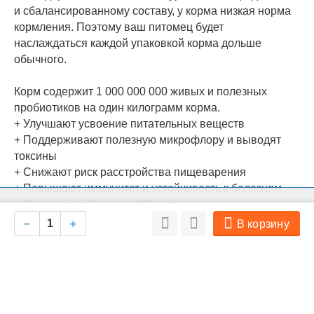
и сбалансированному составу, у корма низкая норма
кормления. Поэтому ваш питомец будет
наслаждаться каждой упаковкой корма дольше
обычного.
Корм содержит 1 000 000 000 живых и полезных
пробиотиков на один килограмм корма.
+ Улучшают усвоение питательных веществ
+ Поддерживают полезную микрофлору и выводят
токсины
+ Снижают риск расстройства пищеварения
+ Повышают иммунитет и устойчивость к болезням
+ Не имеют побочных эффектов
На нашем сайте мы используем cookie для сбора информации
Ок
технического характера. Совершая любые действия на сайте, вы
−
+
В корзину
соглашаетесь с политикой обработки персональных данных
СОСТАВ
Свежий бескостный лосось (26%), Дегидрированное
мясо индейки (23%), Батат, Горох, Жир индейки (4%),
Порошок корней цикория (натуральный источник
пребиотиков: FOS и инулин), Льняное семя,