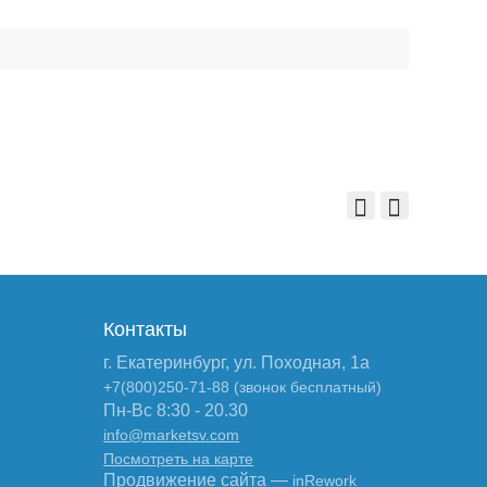
Контакты
г. Екатеринбург, ул. Походная, 1а
+7(800)250-71-88 (звонок бесплатный)
Пн-Вс 8:30 - 20.30
info@marketsv.com
Посмотреть на карте
Продвижение сайта —
inRework