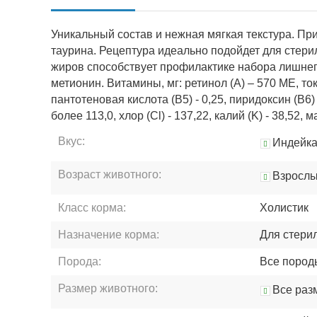
Уникальный состав и нежная мягкая текстура. Пр
таурина. Рецептура идеально подойдет для стер
жиров способствует профилактике набора лишнего
метионин. Витамины, мг: ретинол (А) – 570 МЕ, токо
пантотеновая кислота (В5) - 0,25, пиридоксин (В6)
более 113,0, хлор (Cl) - 137,22, калий (K) - 38,52, ма
Вкус:
Индейк
Возраст животного:
Взросл
Класс корма:
Холистик
Назначение корма:
Для стери
Порода:
Все пород
Размер животного:
Все раз