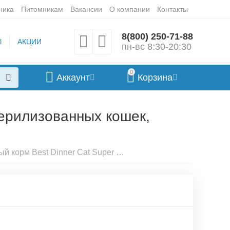
ника
Питомникам
Вакансии
О компании
Контакты
8(800) 250-71-88
Ы
АКЦИИ
пн-вс 8:30-20:30
0
Аккаунт
Корзина
терилизованных кошек,
Влажный корм Best Dinner Cat Super Premium Sterilised для стерилизованных кошек, суфле с индейкой, 0,085 кг