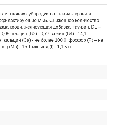
х и птичьих субпродуктов, плазмы крови и
профилактирующие МКБ. Сниженное количество
зма крови, желирующая добавка, тау-рин, DL –
09, ниацин (В3) - 0,77, холин (В4) - 14,1,
: кальций (Са) - не более 100,0, фосфор (Р) – не
ц (Mn) - 15,1 мкг, йод (I) - 1,1 мкг.