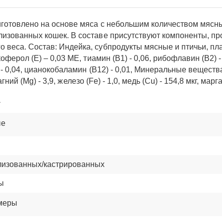
иготовлено на основе мяса с небольшим количеством мясны
илизованных кошек. В составе присутствуют компоненты, 
 веса. Состав: Индейка, субпродукты мясные и птичьи, пла
ферол (Е) – 0,03 МЕ, тиамин (В1) - 0,06, рибофлавин (В2) - 0,
 - 0,04, цианокобаламин (В12) - 0,01, Минеральные вещества
гний (Mg) - 3,9, железо (Fe) - 1,0, медь (Cu) - 154,8 мкг, маргане
а
ые
лизованных/кастрированных
ы
меры