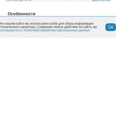
Особенности
На нашем сайте мы используем cookie для сбора информации
Вкус:
Ягненок
Ок
технического характера. Совершая любые действия на сайте, вы
соглашаетесь с политикой обработки персональных данных
Возраст животного:
Взрослые
Класс корма:
Супер-премиум
Назначение корма:
Для
стерилизованных/
кастрированных
Порода:
Все породы
Тип корма:
Сухой
Производитель:
Best Dinner