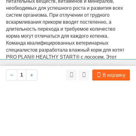
питательных веществ, витаминов и минералов,
необходимых для успешного роста и развития всех
систем организма. При отлучении от грудного
вскармливания прикорм вводят постепенно, а
длительность перехода и требуемое количество
корма могут отличаться для каждого котенка.
Команда квалифицированных ветеринарных
специалистов разработала влажный корм для котят
PRO PLAN® HEALTHY START® с лососем. Этот
полнорационный корм предназначен для здорового
На нашем сайте мы используем cookie для сбора информации
развития котенка в возрасте до 12 месяцев, а также
Ок
технического характера. Совершая любые действия на сайте, вы
−
+
В корзину
соглашаетесь с политикой обработки персональных данных
подходит для кормления беременных и кормящих
кошек.
• Помогает поддерживать здоровое развитие зрения и
головного мозга.
• Способствует здоровому росту костей и
мускулатуры.
• Содержит необходимые питательные вещества,
адаптированные к фазам роста.