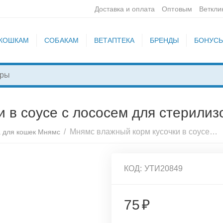
Доставка и оплата
Оптовым
Веткли
КОШКАМ
СОБАКАМ
ВЕТАПТЕКА
БРЕНДЫ
БОНУС
 в соусе с лососем для стерилиз
/
Мнямс влажный корм кусочки в соусе с лососем для стерилизованных кошек, 85г,176953
 для кошек Мнямс
КОД:
УТИ20849
75
₽