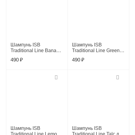
Шампунь ISB
Шампунь ISB
Traditional Line Banana
Traditional Line Green
для шерсти средней
Apple для длинной
490
₽
490
₽
длины, 100 мл
шерсти, 100 мл
Шампунь ISB
Шампунь ISB
Traditional Line Lemon
Traditional Line Talc для