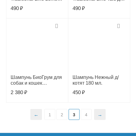
для короткой шерсти,
щенков и котят, 100 мл
490
₽
490
₽
100 мл
Шампунь БиоГрум для
Шампунь Нежный д/
собак и кошек
котят 180 мл.
оттеночный, Супер
2 380
₽
450
₽
белый, 355 мл.
1
2
3
4