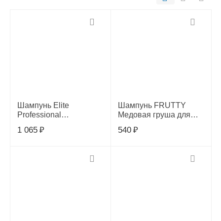
Шампунь Elite
Шампунь FRUTTY
Professional
Медовая груша для
увлажняющий для
собак и кошек
1 065
₽
540
₽
собак и кошек 270 мл,
300503