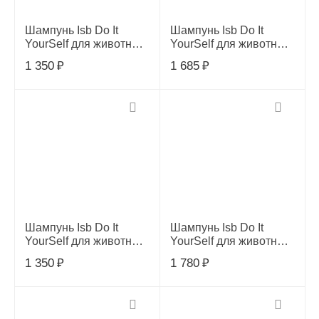
Шампунь Isb Do It
Шампунь Isb Do It
YourSelf для животных
YourSelf для животных
с длинной шерстью,
с короткой шерстью,
1 350
₽
1 685
₽
300 мл
300 мл
Шампунь Isb Do It
Шампунь Isb Do It
YourSelf для животных
YourSelf для животных
со средней шерстью,
с белой шерстью, 300
1 350
₽
1 780
₽
300 мл
мл