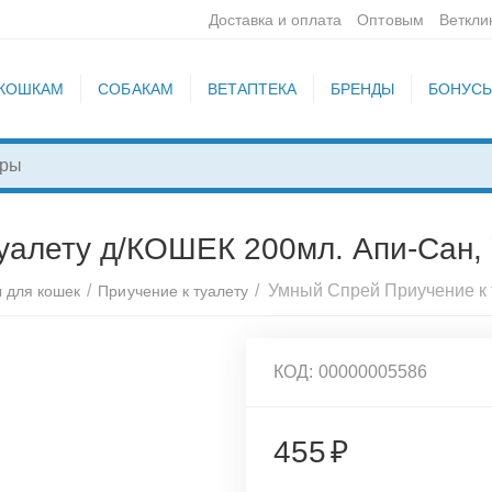
Доставка и оплата
Оптовым
Веткли
КОШКАМ
СОБАКАМ
ВЕТАПТЕКА
БРЕНДЫ
БОНУС
уалету д/КОШЕК 200мл. Апи-Сан,
/
/
ы для кошек
Приучение к туалету
КОД:
00000005586
455
₽