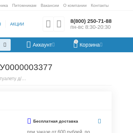
ника
Питомникам
Вакансии
О компании
Контакты
8(800) 250-71-88
Ы
АКЦИИ
пн-вс 8:30-20:30
0
Аккаунт
Корзина
 У0000003377
Умный Спрей Приучение к туалету д/КОШЕК 200мл. Апи-Сан, У0000003377
Бесплатная доставка
при заказе от 600 рублей, по